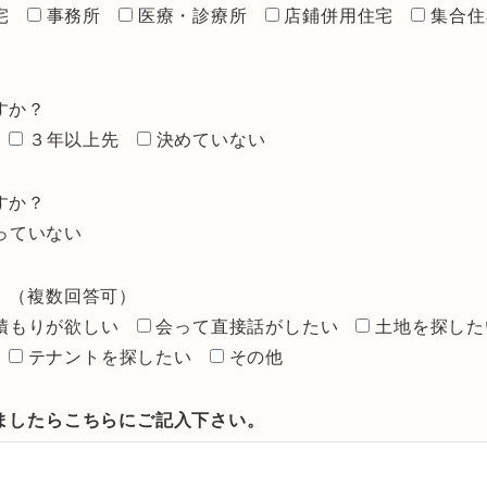
宅
事務所
医療・診療所
店鋪併用住宅
集合住
すか？
３年以上先
決めていない
すか？
っていない
。（複数回答可）
積もりが欲しい
会って直接話がしたい
土地を探した
テナントを探したい
その他
ましたらこちらにご記入下さい。