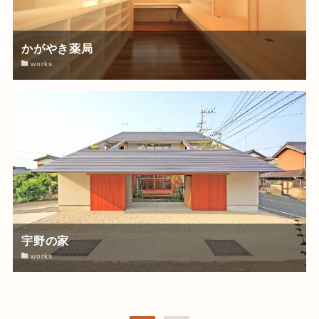
かがやき薬局
works
宇野の家
works