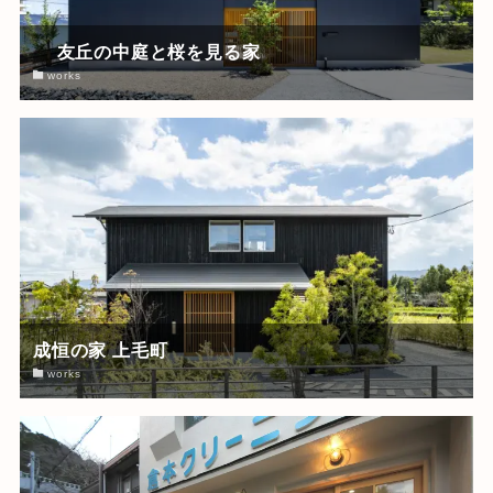
友丘の中庭と桜を見る家
works
成恒の家 上毛町
works