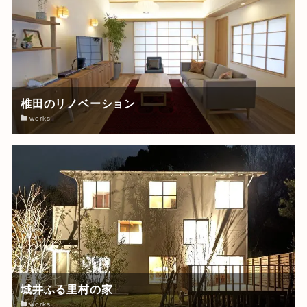
椎田のリノベーション
works
城井ふる里村の家
works