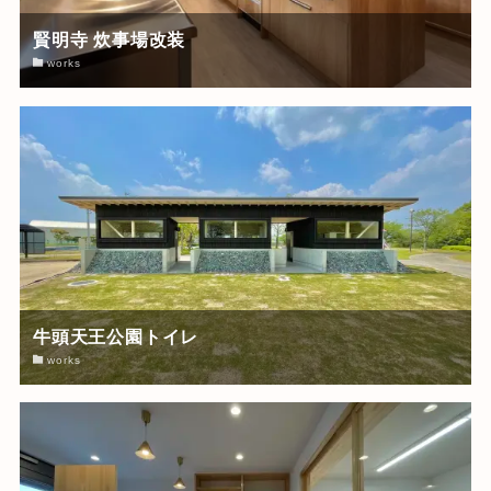
賢明寺 炊事場改装
works
牛頭天王公園トイレ
works